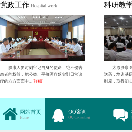
党政工作
科研教
Hospital work
肤康人要时刻牢记自身的使命，绝不侵害
太原肤康
患者的权益，把公益、平价医疗落实到日常诊
送药，培训基
疗的方方面面中...
[详细]
制度，取得初步成
QQ咨询
网站首页
QQ Consulting
Home