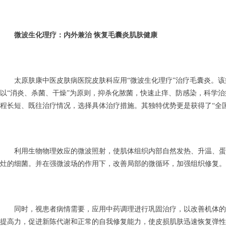
微波生化理疗：内外兼治 恢复毛囊炎肌肤健康
太原肤康中医皮肤病医院皮肤科应用“微波生化理疗”治疗毛囊炎。该
以“消炎、杀菌、干燥”为原则，抑杀化脓菌，快速止痒、防感染，科学
程长短、既往治疗情况，选择具体治疗措施。其独特优势更是获得了“全
利用生物物理效应的微波照射，使肌体组织内部自然发热、升温、蛋
灶的细菌。并在强微波场的作用下，改善局部的微循环，加强组织修复。
同时，视患者病情需要，应用中药调理进行巩固治疗，以改善机体的
提高力，促进新陈代谢和正常的自我修复能力，使皮损肌肤迅速恢复弹性