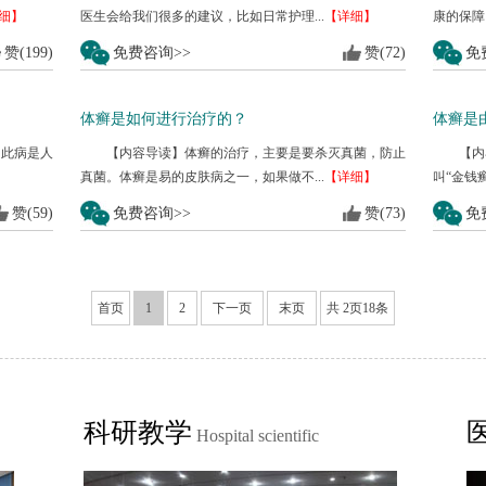
细】
医生会给我们很多的建议，比如日常护理...
【详细】
康的保障
赞(199)
免费咨询>>
赞(72)
免
体癣是如何进行治疗的？
体癣是
为此病是人
【内容导读】体癣的治疗，主要是要杀灭真菌，防止
【内
真菌。体癣是易的皮肤病之一，如果做不...
【详细】
叫“金钱癣
赞(59)
免费咨询>>
赞(73)
免
首页
1
2
下一页
末页
共
2
页
18
条
科研教学
Hospital scientific