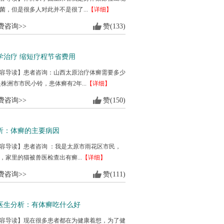
菌，但是很多人对此并不是很了...
【详细】
费咨询>>
赞(133)
学治疗 缩短疗程节省费用
容导读】患者咨询：山西太原治疗体癣需要多少
是株洲市市民小铃，患体癣有2年...
【详细】
费咨询>>
赞(150)
析：体癣的主要病因
容导读】患者咨询 ：我是太原市雨花区市民，
，家里的猫被兽医检查出有癣...
【详细】
费咨询>>
赞(111)
医生分析：有体癣吃什么好
容导读】现在很多患者都在为健康着想，为了健