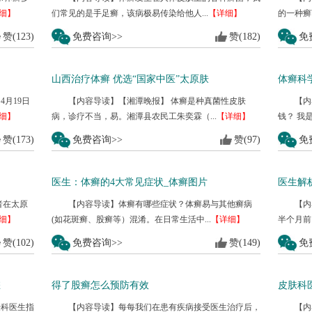
细】
们常见的是手足癣，该病极易传染给他人...
【详细】
的一种癣
赞(123)
免费咨询>>
赞(182)
免
山西治疗体癣 优选“国家中医”太原肤
体癣科
月19日
【内容导读】【湘潭晚报】 体癣是种真菌性皮肤
【内
细】
病，诊疗不当，易。湘潭县农民工朱奕霖（...
【详细】
钱？ 我
赞(173)
免费咨询>>
赞(97)
免
医生：体癣的4大常见症状_体癣图片
医生解
者在太原
【内容导读】体癣有哪些症状？体癣易与其他癣病
【内
细】
(如花斑癣、股癣等）混淆。在日常生活中...
【详细】
半个月前
赞(102)
免费咨询>>
赞(149)
免
您
得了股癣怎么预防有效
皮肤科
肤科医生指
【内容导读】每每我们在患有疾病接受医生治疗后，
【内