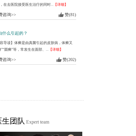
，在去医院接受医生治疗的同时...
【详细】
费咨询>>
赞(81)
由什么引起的？
容导读】体癣是由真菌引起的皮肤病，体癣又
”“圆癣”等，常发生在面部、...
【详细】
费咨询>>
赞(202)
医生团队
Expert team