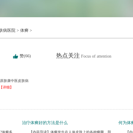
肤病医院
>
体癣
>
热点关注
赞(66)
Focus of attention
原肤康中医皮肤病
【详细】
治疗体癣好的方法是什么
何为体
?体癣多
【内容导读】体癣发生在人体皮肤上的各种癣菌，我
【内