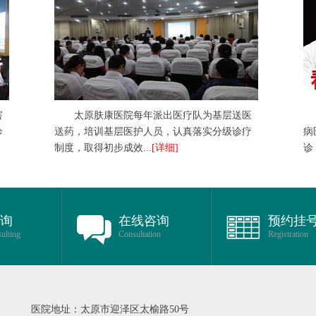
害
太原肤康医院每年派出医疗队为基层送医
诊
送药，培训基层医护人员，认真落实分级诊疗
病
制度，取得初步成效...
[详细]
诊
咨询
在线咨询
预约挂
ulting
Consultation
Registration
医院地址：太原市迎泽区太榆路50号