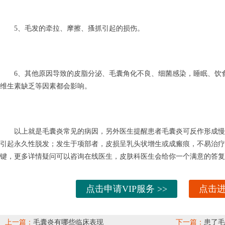
5、毛发的牵拉、摩擦、搔抓引起的损伤。
6、其他原因导致的皮脂分泌、毛囊角化不良、细菌感染，睡眠、饮食
维生素缺乏等因素都会影响。
以上就是毛囊炎常见的病因，另外医生提醒患者毛囊炎可反作形成慢
引起永久性脱发；发生于项部者，皮损呈乳头状增生或成瘢痕，不易治
键，更多详情疑问可以咨询在线医生，皮肤科医生会给你一个满意的答复
点击申请VIP服务 >>
点击进
上一篇：
毛囊炎有哪些临床表现
下一篇：
患了毛