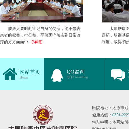
肤康人要时刻牢记自身的使命，绝不侵害
太原肤康
患者的权益，把公益、平价医疗落实到日常诊
送药，培训基
疗的方方面面中...
[详细]
制度，取得初步成
QQ咨询
网站首页
QQ Consulting
Home
医院地址：太原市迎
健康热线：
0351-222
特别申明：本网站所