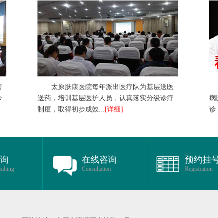
害
太原肤康医院每年派出医疗队为基层送医
诊
送药，培训基层医护人员，认真落实分级诊疗
病
制度，取得初步成效...
[详细]
诊
咨询
在线咨询
预约挂
ulting
Consultation
Registration