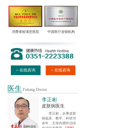
消费者较满意医院
中国医疗连锁机构
> 在线咨询
> 在线咨询
医生
Fukang Doctor
李正彬
皮肤病医生
李正彬，从事皮肤
病临床、教学、科研30
余年，主张内调外治综