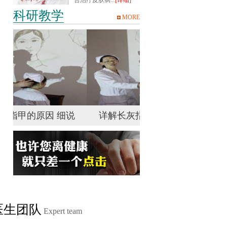
合治疗皮肤病...
[详细]
科研教学
MORE
说
详解长灰指甲的原因 细说
详解长灰指甲的原
医生团队
Expert team