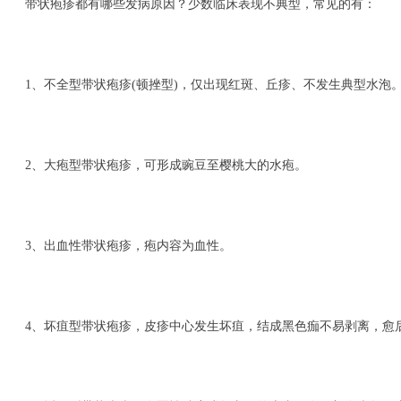
带状疱疹都有哪些发病原因？少数临床表现不典型，常见的有：
1、不全型带状疱疹(顿挫型)，仅出现红斑、丘疹、不发生典型水泡
2、大疱型带状疱疹，可形成豌豆至樱桃大的水疱。
3、出血性带状疱疹，疱内容为血性。
4、坏疽型带状疱疹，皮疹中心发生坏疽，结成黑色痂不易剥离，愈