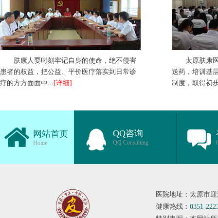
肤康人要时刻牢记自身的使命，绝不侵害
太原肤康
患者的权益，把公益、平价医疗落实到日常诊
送药，培训基
疗的方方面面中...
[详细]
制度，取得初步成
QQ咨询
网站首页
QQ Consulting
Home
医院地址：太原市迎
健康热线：
0351-222