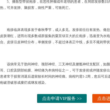
5、播散型带状疱疹，在恶性肿瘤或年老弱的患者，在局部发疹数日内
热，可并发肺、脑损害，病性严重，可致死亡。
疱疹临床表现多发于春秋季节，成人多见。发疹前往往有发热、倦怠、
皮肤潮红，进而出现多数成群簇集的粟至绿豆大的丘疱疹，迅速变为水疱
合。皮疹沿皮神经分布，单侧发疹，不超过体表正中线，多呈不规则带状
该病常见于肋间神经、颈部神经、三叉神经及腰骶神经支配区，如颜
耳、口腔及阴部粘膜、神经痛为本病特征之一，可于发疹前或伴随发疹出
患者常于损害消退后遗留较长时间的神经痛。病程约需1-2周，愈后可后
疱破溃破形成糜烂或继发感染。
点击申请VIP服务 >>
点击进