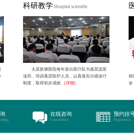
科研教学
Hospital scientific
害
太原肤康医院每年派出医疗队为基层送医
诊
送药，培训基层医护人员，认真落实分级诊疗
病
制度，取得初步成效...
[详细]
诊
咨询
在线咨询
预约挂
ulting
Consultation
Registration