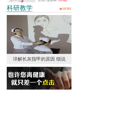
合治疗皮肤病...
[详细]
科研教学
MORE
说
详解长灰指甲的原因 细说
详解长灰指甲的原