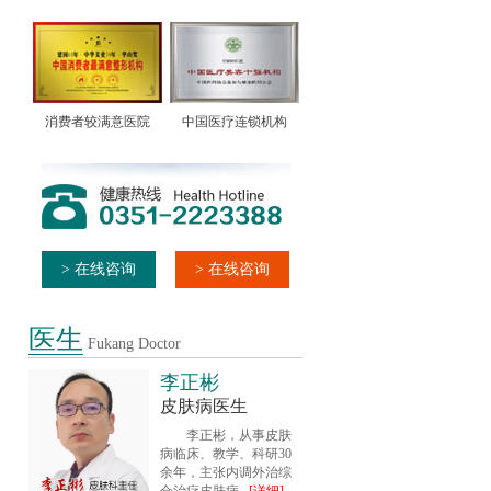
消费者较满意医院
中国医疗连锁机构
> 在线咨询
> 在线咨询
医生
Fukang Doctor
李正彬
皮肤病医生
李正彬，从事皮肤
病临床、教学、科研30
余年，主张内调外治综