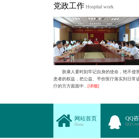
党政工作
Hospital work
肤康人要时刻牢记自身的使命，绝不侵
患者的权益，把公益、平价医疗落实到日常
疗的方方面面中...
[详细]
QQ
网站首页
QQ Cons
Home