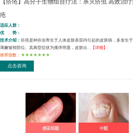
【疥疮】高分子生物组合疗法：杀灭疥虫 高效治疗
疮
适应人群：
优 势：
技术介绍：
疥疮是种疥虫寄生于人体皮肤表层内引起的皮肤病，多发生于
薄嫩皱褶部位。其典型症状为瘙痒明显，皮肤出...
【详细】
★★★★★★★
推荐指数：
点击咨询