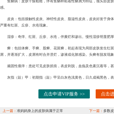
鱼鳞病：皮肤干燥粗糙，伴有鱼鳞样粘着性鳞屑为特征，颈头部皮肤
感。
皮炎：包括接触性皮炎、神经性皮炎、脂溢性皮炎，皮炎好发于身体
严重有红斑、丘疹、水疮现象。
湿疹：奇痒、红斑、丘疹、水疮，伴糜烂和渗出。慢性湿疹明显肥厚
癣：包括体癣、手癣、股癣、花斑癣，初起表现为局部皮肤发生红斑
屑，并逐渐扩大，皮屑有时合并溃烂，渗液或化脓感染。头癣有脱发现象
顽固性瘙痒：患处可见皮肤抓痕，表皮剥脱，血痂及色素沉着等，甚
灰指（趾）甲：初期指（趾）甲呈白灰色浅黄色，日久成褐黑色，表
点击申请VIP服务 >>
点击进
上一篇：
准妈妈身上的皮肤病属于正常
下一篇：
多数皮